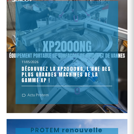
11/05/2026
DÉCOUVREZ LA XP2000NG, L’UNE DES
PLUS GRANDES MACHINES DE LA
GAMME XP !
Machine dédiée au surfaçage portable de brides et
Actu Protem
vannes jusqu’à 2000 mm de diamètre.