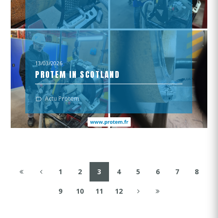
13/03/2026
PROTEM IN SCOTLAND
VISIT RECAP
Actu Protem
1
2
3
4
5
6
7
8
9
10
11
12