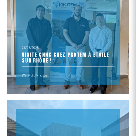
26/06/2025
VISITE CNNC CHEZ PROTEM À ETOILE
SUR RHÔNE !
Nous avons eu le plaisir d’accueillir dans nos locaux une
Actu Protem
délégation chinoise de l’entreprise CNNC (China
National Nuclear Corporation).