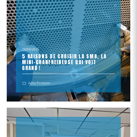
26/06/2025
5 RAISONS DE CHOISIR LA SM8, LA
MINI-CHANFREINEUSE QUI VOIT
GRAND !
Besoin d'une démo ? Un projet ? Écrivez nous par email
Actu Protem
contact@protem.fr !