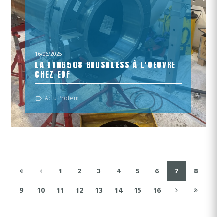
16/06/2025
LA TTNG508 BRUSHLESS À L'OEUVRE
CHEZ EDF
Zoom sur un chantier technique d’envergure pour les
Actu Protem
équipes ULM / AMT !
1
2
3
4
5
6
7
8
9
10
11
12
13
14
15
16