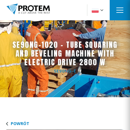
SE90NG-1020 - TUBE SQUARING
AND BEVELING MACHINE WITH
ELECTRIC DRIVE 2800 W
SE90NG-E
POWRÓT