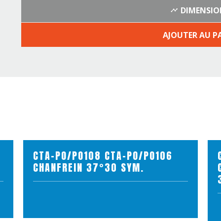
DIMENSIO
AJOUTER AU P
CTA-PO/PO108 CTA-PO/PO106
CHANFREIN 37°30 SYM.
VOIR LE PRODUIT
AJOUTER AU PANIER