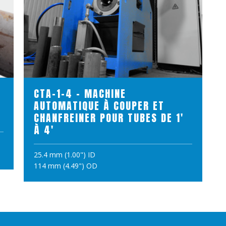
VOIR LE PRODUIT
R
CTA-1-4 - MACHINE
AUTOMATIQUE À COUPER ET
CHANFREINER POUR TUBES DE 1'
À 4'
25.4 mm (1.00") ID
AJOUTER AU PANIER
114 mm (4.49") OD