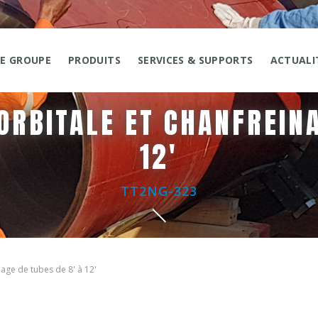
LE GROUPE
PRODUITS
SERVICES & SUPPORTS
ACTUALI
ORBITALE ET CHANFREINA
12'
TT2NG-323
age de tubes de 8' à 12'