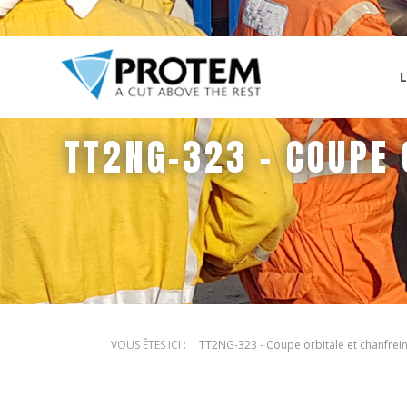
TT2NG-323 - COUPE 
TT2NG-323 - Coupe orbitale et chanfrein