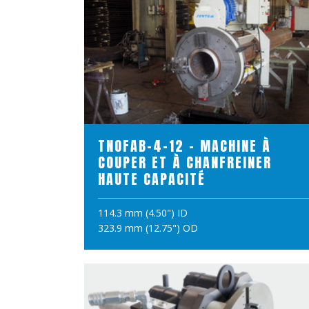
VOIR LE PRODUIT
TNOFAB-4-12 - MACHINE À
COUPER ET À CHANFREINER
HAUTE CAPACITÉ
114.3 mm (4.50") ID
AJOUTER AU PANIER
323.9 mm (12.75") OD