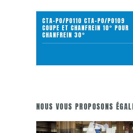
CTA-PO/PO110 CTA-PO/PO109
COUPE ET CHANFREIN 10° POUR
CHANFREIN 30°
VOIR LE PRODUIT
AJOUTER AU PANIER
NOUS VOUS PROPOSONS ÉGA