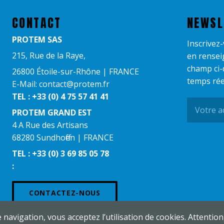
CONTACT
NEWSL
PROTEM SAS
Inscrivez
215, Rue de la Raye,
en rensei
champ ci-
26800 Étoile-sur-Rhône | FRANCE
temps rée
E-Mail: contact@protem.fr
TEL : +33 (0) 4 75 57 41 41
PROTEM GRAND EST​
4 A Rue des Artisans
68280 Sundhoffen | FRANCE
TEL : +33 (0) 3 69 85 05 78
:
CONTACTEZ-NOUS
e navigation, vous acceptez l’utilisation de cookies. Attentio