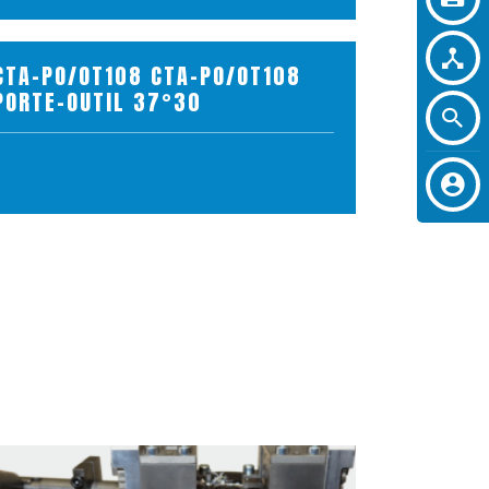
CTA-PO/OT108 CTA-PO/OT108
PORTE-OUTIL 37°30
VOIR LE PRODUIT
AJOUTER AU PANIER