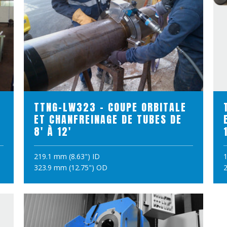
VOIR LE PRODUIT
TTNG-LW323 - COUPE ORBITALE
ET CHANFREINAGE DE TUBES DE
8' À 12'
219.1 mm (8.63") ID
1
AJOUTER AU PANIER
323.9 mm (12.75") OD
2