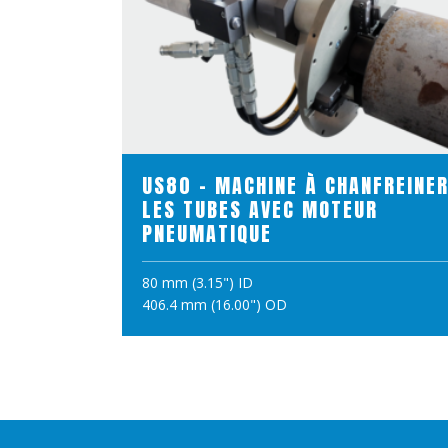
VOIR LE PRODUIT
US80 - MACHINE À CHANFREINE
LES TUBES AVEC MOTEUR
PNEUMATIQUE
80 mm (3.15") ID
406.4 mm (16.00") OD
AJOUTER AU PANIER