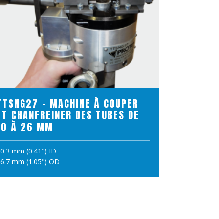
VOIR LE PRODUIT
TTSNG27 - MACHINE À COUPER
ET CHANFREINER DES TUBES DE
10 À 26 MM
0.3 mm (0.41") ID
AJOUTER AU PANIER
6.7 mm (1.05") OD