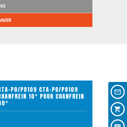
NS
ANIER
CTA-PO/PO109 CTA-PO/PO109
CHANFREIN 10° POUR CHANFREIN
30°
VOIR LE PRODUIT
AJOUTER AU PANIER