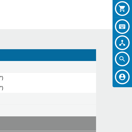
")
")