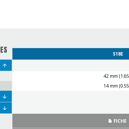
UES
S18E
42 mm (1.65
14 mm (0.55
FICHE