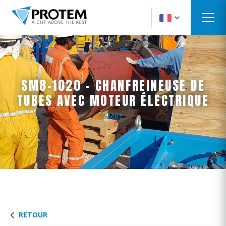
SM8-1020 - CHANFREINEUSE DE
TUBES AVEC MOTEUR ÉLECTRIQUE
SM8E
RETOUR