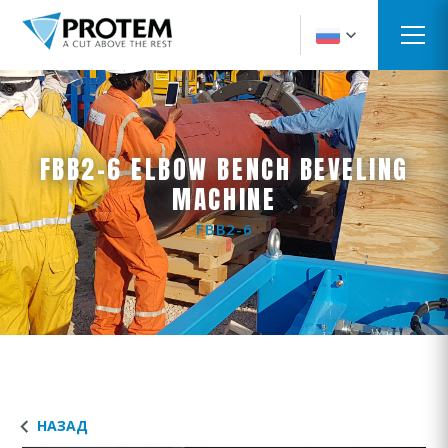
FBB2-6 ELBOW BENCH BEVELING
MACHINE
FBB2-6
НАЗАД