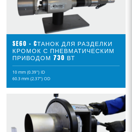
ПРОСМОТР ПРОДУКТОВ
SE60 - CТАНОК ДЛЯ РАЗДЕЛКИ
КРОМОК С ПНЕВМАТИЧЕСКИМ
ПРИВОДОМ 730 ВТ
10 mm (0.39") ID
ПОЛОЖИТЪ В КОРЗИНУ
60.3 mm (2.37") OD