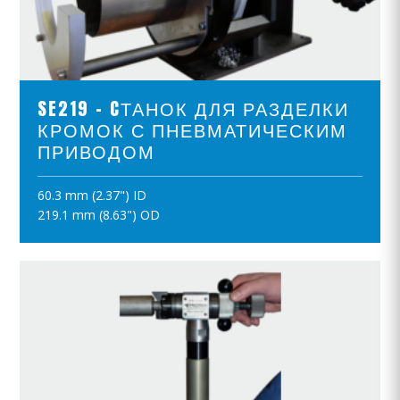
ПРОСМОТР ПРОДУКТОВ
SE219 - CТАНОК ДЛЯ РАЗДЕЛКИ
КРОМОК С ПНЕВМАТИЧЕСКИМ
ПРИВОДОМ
60.3 mm (2.37") ID
ПОЛОЖИТЪ В КОРЗИНУ
219.1 mm (8.63") OD