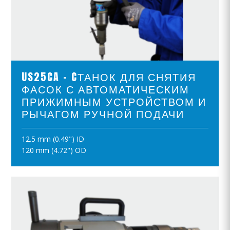
ПРОСМОТР ПРОДУКТОВ
US25CA - CТАНОК ДЛЯ СНЯТИЯ
ФАСОК С АВТОМАТИЧЕСКИМ
ПРИЖИМНЫМ УСТРОЙСТВОМ И
РЫЧАГОМ РУЧНОЙ ПОДАЧИ
12.5 mm (0.49") ID
ПОЛОЖИТЪ В КОРЗИНУ
120 mm (4.72") OD