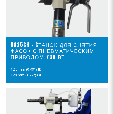
ПРОСМОТР ПРОДУКТОВ
US25CH - CТАНОК ДЛЯ СНЯТИЯ
ФАСОК С ПНЕВМАТИЧЕСКИМ
ПРИВОДОМ 730 ВТ
12.5 mm (0.49") ID
ПОЛОЖИТЪ В КОРЗИНУ
120 mm (4.72") OD