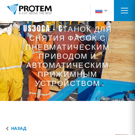
US30CA - CТАНОК ДЛЯ
СНЯТИЯ ФАСОК С
ПНЕВМАТИЧЕСКИМ
ПРИВОДОМ И
АВТОМАТИЧЕСКИМ
ПРИЖИМНЫМ
УСТРОЙСТВОМ
US30CA
НАЗАД