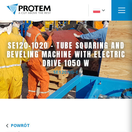
SE120-1020 - TUBE SQUARING AND
BEVELING MACHINE WITH ELECTRIC
DRIVE 1050 W
SE120NG-E
POWRÓT