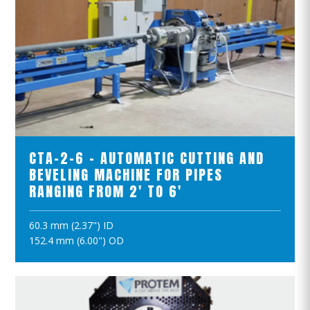
ZOBACZ PRODUKTY
CTA-2-6 - AUTOMATIC CUTTING AND
BEVELING MACHINE FOR PIPES
RANGING FROM 2' TO 6'
60.3 mm (2.37") ID
DODAJ DO KOSZYKA
152.4 mm (6.00") OD