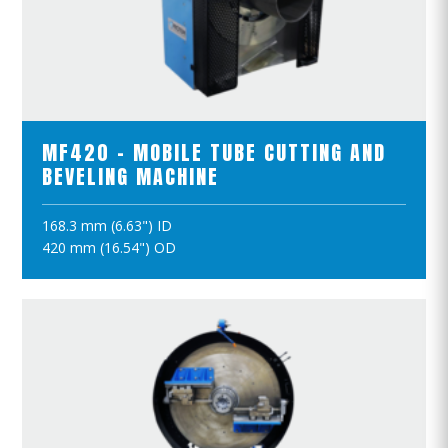
ZOBACZ PRODUKTY
MF420 - MOBILE TUBE CUTTING AND
BEVELING MACHINE
168.3 mm (6.63") ID
DODAJ DO KOSZYKA
420 mm (16.54") OD