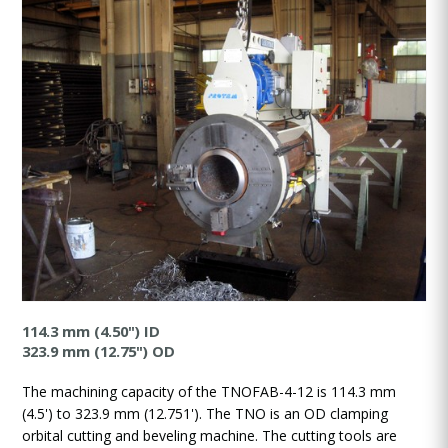
114.3 mm (4.50") ID
323.9 mm (12.75") OD
The machining capacity of the TNOFAB-4-12 is 114.3 mm
(4.5') to 323.9 mm (12.751'). The TNO is an OD clamping
orbital cutting and beveling machine. The cutting tools are