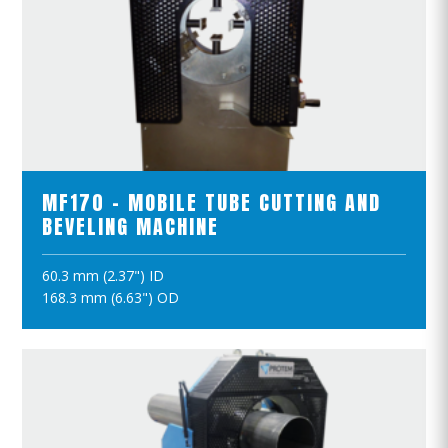
ZOBACZ PRODUKTY
MF170 - MOBILE TUBE CUTTING AND
BEVELING MACHINE
60.3 mm (2.37") ID
DODAJ DO KOSZYKA
168.3 mm (6.63") OD