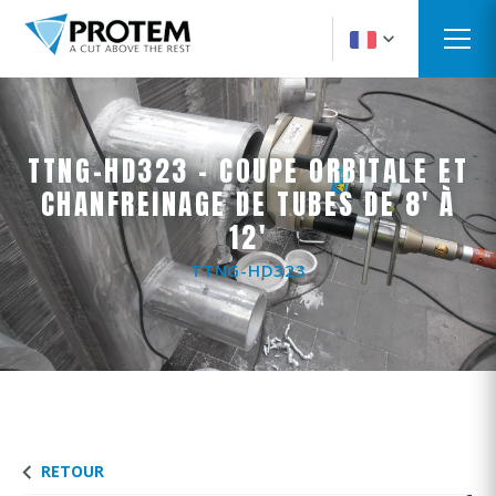
TTNG-HD323 - COUPE ORBITALE ET
CHANFREINAGE DE TUBES DE 8' À
12'
TTNG-HD323
RETOUR