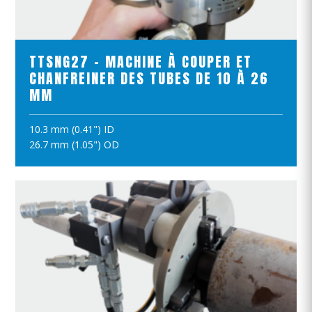
VOIR LE PRODUIT
TTSNG27 - MACHINE À COUPER ET
CHANFREINER DES TUBES DE 10 À 26
MM
10.3 mm (0.41") ID
AJOUTER AU PANIER
26.7 mm (1.05") OD
VOIR LE PRODUIT