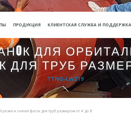
ППЫ
ПРОДУКЦИЯ
КЛИЕНТСКАЯ СЛУЖБА И ПОДДЕРЖК
 СТАНOК ДЛЯ ОРБИТА
 ДЛЯ ТРУБ РАЗМЕРО
TTNG-LW219
резки и снятия фасок для труб размером от 4' до 8'