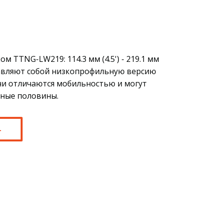
м TTNG-LW219: 114.3 мм (4.5') - 219.1 мм
дставляют собой низкопрофильную версию
ни отличаются мобильностью и могут
ьные половины.