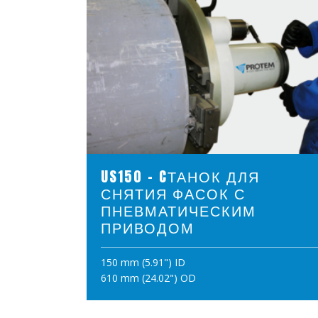
ПРОСМОТР ПРОДУКТОВ
US150 - CТАНОК ДЛЯ
СНЯТИЯ ФАСОК С
ПНЕВМАТИЧЕСКИМ
ПРИВОДОМ
150 mm (5.91") ID
ПОЛОЖИТЪ В КОРЗИНУ
610 mm (24.02") OD