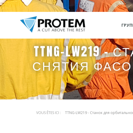
ГРУ
TTNG-LW219 -
СНЯТИЯ ФАСОК
TTNG-LW219 - Станoк для орбитальной 