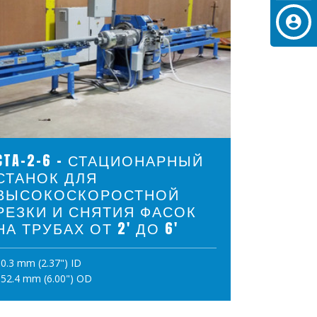
ПРОСМОТР ПРОДУКТОВ
CTA-2-6 - СТАЦИОНАРНЫЙ
СТАНОК ДЛЯ
ВЫСОКОСКОРОСТНОЙ
РЕЗКИ И СНЯТИЯ ФАСОК
НА ТРУБАХ ОТ 2' ДО 6'
0.3 mm (2.37") ID
ПОЛОЖИТЪ В КОРЗИНУ
52.4 mm (6.00") OD