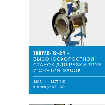
ПРОСМОТР ПРОДУКТОВ
TNOFAB-12-24 -
ВЫСОКОСКОРОСТНОЙ
СТАНОК ДЛЯ РЕЗКИ ТРУБ
И СНЯТИЯ ФАСОК
323.9 mm (12.75") ID
610 mm (24.02") OD
ПОЛОЖИТЪ В КОРЗИНУ