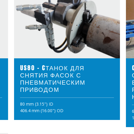
ПРОСМОТР ПРОДУКТОВ
US80 - CТАНОК ДЛЯ
СНЯТИЯ ФАСОК С
ПНЕВМАТИЧЕСКИМ
ПРИВОДОМ
80 mm (3.15") ID
406.4 mm (16.00") OD
6
ПОЛОЖИТЪ В КОРЗИНУ
1