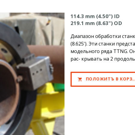
114.3 mm (4.50") ID
219.1 mm (8.63") OD
Диапазон обработки станко
(8.625'). Эти станки пре
модельного ряда TTNG. О
рас- крывать на 2 продол
ПОЛОЖИТЪ В КОРЗИНУ