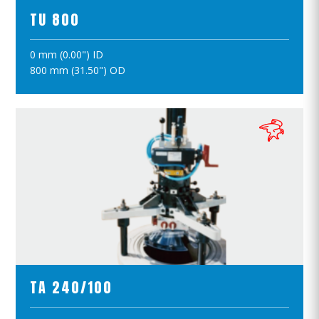
TU 800
0 mm (0.00") ID
ПОЛОЖИТЪ В КОРЗИНУ
800 mm (31.50") OD
ПРОСМОТР ПРОДУКТОВ
TA 240/100