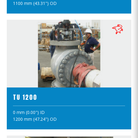
1100 mm (43.31") OD
ПРОСМОТР ПРОДУКТОВ
TU 1200
0 mm (0.00") ID
ПОЛОЖИТЪ В КОРЗИНУ
1200 mm (47.24") OD