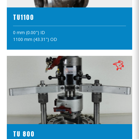
TU1100
0 mm (0.00") ID
ПОЛОЖИТЪ В КОРЗИНУ
1100 mm (43.31") OD
ПРОСМОТР ПРОДУКТОВ
TU 800