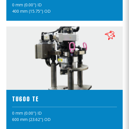
0 mm (0.00") ID
ПОЛОЖИТЪ В КОРЗИНУ
400 mm (15.75") OD
ПРОСМОТР ПРОДУКТОВ
TU600 TE
0 mm (0.00") ID
ПОЛОЖИТЪ В КОРЗИНУ
600 mm (23.62") OD