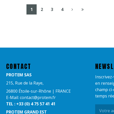
1
2
3
4
CONTACT
NEWSL
PROTEM SAS
Inscrivez
215, Rue de la Raye,
en rensei
champ ci-
26800 Étoile-sur-Rhône | FRANCE
temps rée
E-Mail: contact@protem.fr
TEL : +33 (0) 4 75 57 41 41
PROTEM GRAND EST​