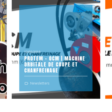
12/02/2019
PROTEM - OCM | MACHINE
ORBITALE DE COUPE ET
CHANFREINAGE
La machine à couper les tubes
Newsletters
transportable modèle OCM est conçue
pour la coupe et le chanfreinage ainsi que
pour...