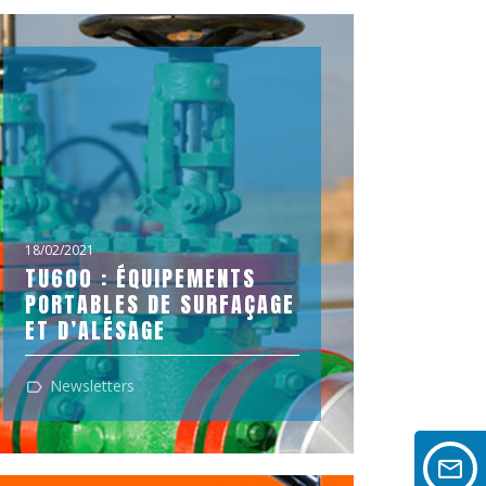
18/02/2021
TU600 : ÉQUIPEMENTS
PORTABLES DE SURFAÇAGE
ET D’ALÉSAGE
‍Possédant une course axiale et une
Newsletters
course radiale, les machines de type
SERCO TU sont conçues pour les travaux
d’usinage...