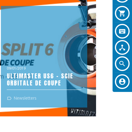
09/01/2019
ULTIMASTER US6 - SCIE
ORBITALE DE COUPE
La machine Ultimate Split 6 est utilisée
Newsletters
pour couper des tubes de toutes
matières ayant un Ø mini de 1/2”...