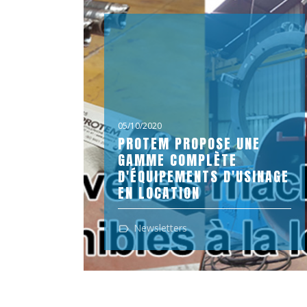
05/10/2020
PROTEM PROPOSE UNE
GAMME COMPLÈTE
D'ÉQUIPEMENTS D'USINAGE
EN LOCATION
PROTEM Propose une gamme complète d
Newsletters
´Équipements d´usinage en location