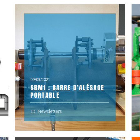
09/03/2021
SBM1 : BARRE D’ALÉSAGE
PORTABLE
La barre d’alésage SERCO utilise deux
Newsletters
cônes de centrage identiques pour un
montage parfait sur la pièce devant faire
l'objet...