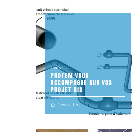
16/02/2022
‍PROTEM VOUS
ACCOMPAGNE SUR VOS
PROJET RIS
Circuit RIS ? A l’issue d’inspection sur les
Newsletters
tuyauteries des circuits RIS (circuits
d’injection de sécurité), EDF a mis en
lumière...