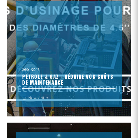
26/01/2017
PÉTROLE & GAZ : RÉDUIRE VOS COÛTS
DE MAINTENANCE
Machines d'usinage pour pipelines poue des diamétres
Newsletters
de 4.5" à 72"