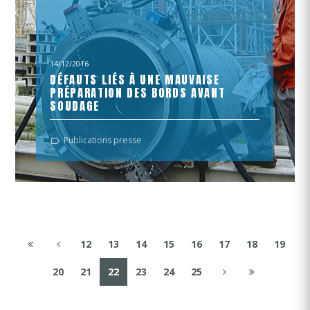
14/12/2016
DÉFAUTS LIÉS À UNE MAUVAISE
PRÉPARATION DES BORDS AVANT
SOUDAGE
L'usage de postes à souder à la pointe de la
Publications presse
technologie ne doit pas faire oublier que l'étape
préalable au...
12
13
14
15
16
17
18
19
20
21
22
23
24
25